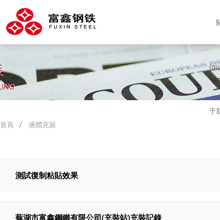
裝
(gu
LING
于
首頁
液體充裝
測試復制粘貼效果
蕪湖市富鑫鋼鐵有限公司(充裝站)充裝記錄